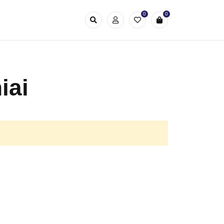
0
0
iai