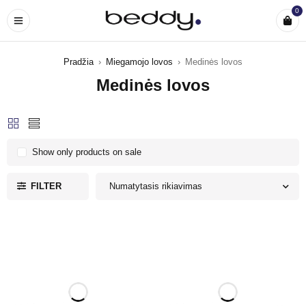
0
Pradžia
›
Miegamojo lovos
›
Medinės lovos
Medinės lovos
Show only products on sale
FILTER
Numatytasis rikiavimas