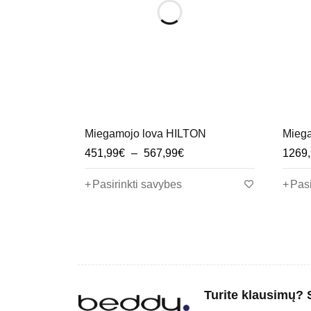
00
Miegamojo lova HILTON
Mieg
t
451,99
€
–
567,99
€
1269
Pasirinkti savybes
Pasi
Turite klausimų? 