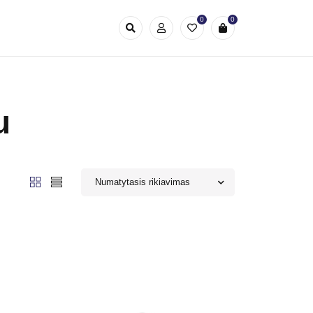
0
0
u
Numatytasis rikiavimas