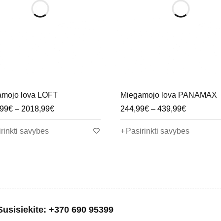
amojo lova LOFT
Miegamojo lova PANAMAX
,99
€
–
2018,99
€
244,99
€
–
439,99
€
rinkti savybes
Pasirinkti savybes
Susisiekite: +370 690 95399