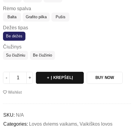
Rėmo spalva
Balta
Grafito pilka
Pušis
Dėžės tipas
Be dėžės
Čiužinys
Su čiužiniu
Be čiužinio
Į KREPŠELĮ
BUY NOW
Wishlist
SKU:
N/A
Categories:
Lovos dviems vaikams
,
Vaikiškos lovos